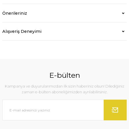
Önerileriniz
Alışveriş Deneyimi
E-bülten
Kampanya ve duyurularımızdan ilk sizin haberiniz olsun! Dilediğiniz
zaman e-bülten aboneliğimizden ayrılabilirsiniz.