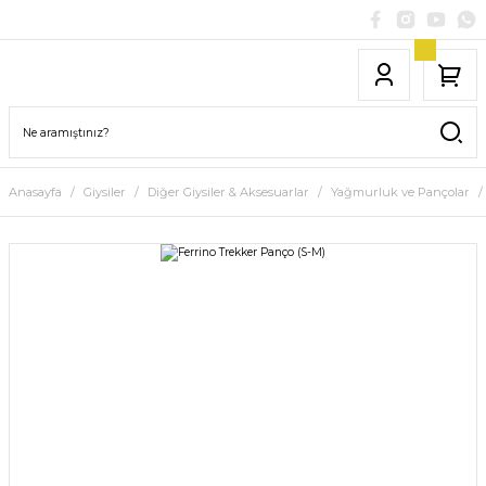
Anasayfa
Giysiler
Diğer Giysiler & Aksesuarlar
Yağmurluk ve Pançolar