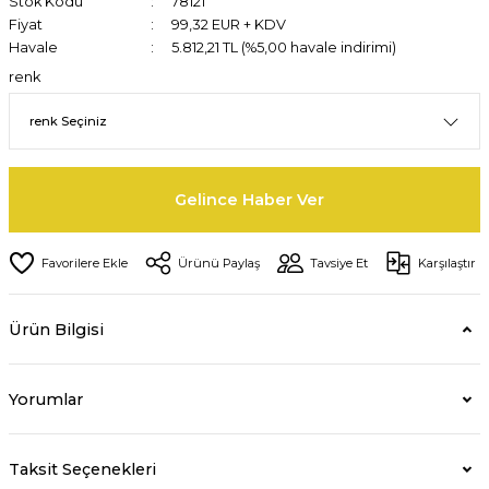
Stok Kodu
78121
Fiyat
99,32 EUR + KDV
Havale
5.812,21 TL (%5,00 havale indirimi)
renk
Gelince Haber Ver
Ürünü Paylaş
Tavsiye Et
Karşılaştır
Ürün Bilgisi
Yorumlar
Taksit Seçenekleri