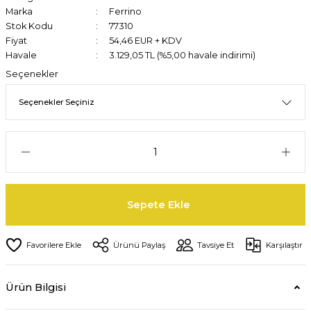
Marka
Ferrino
Stok Kodu
77310
Fiyat
54,46 EUR + KDV
Havale
3.129,05 TL (%5,00 havale indirimi)
Seçenekler
Sepete Ekle
Ürünü Paylaş
Tavsiye Et
Karşılaştır
Ürün Bilgisi