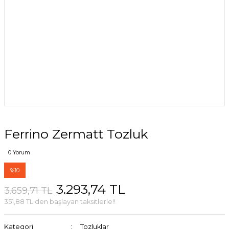
Ferrino Zermatt Tozluk
0 Yorum
%10
3.293,74 TL
3.659,71 TL
351,88 TL den başlayan taksitlerle!!
Kategori
Tozluklar