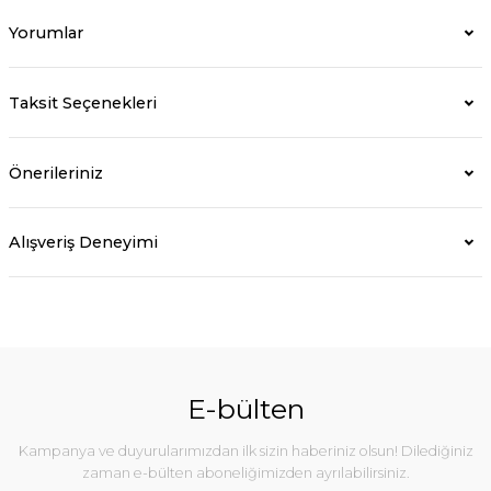
Yorumlar
Taksit Seçenekleri
Önerileriniz
Alışveriş Deneyimi
E-bülten
Kampanya ve duyurularımızdan ilk sizin haberiniz olsun! Dilediğiniz
zaman e-bülten aboneliğimizden ayrılabilirsiniz.