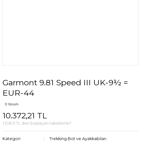
Garmont 9.81 Speed III UK-9½ =
EUR-44
0 Yorum
10.372,21 TL
1.108,11 TL den başlayan taksitlerle!!
Kategori
Trekking Bot ve Ayakkabıları