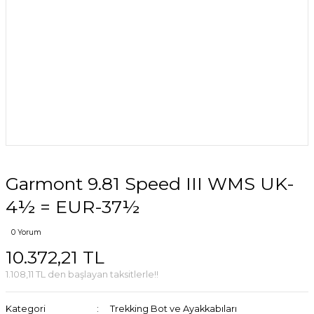
Garmont 9.81 Speed III WMS UK-
4½ = EUR-37½
0 Yorum
10.372,21 TL
1.108,11 TL den başlayan taksitlerle!!
Kategori
Trekking Bot ve Ayakkabıları