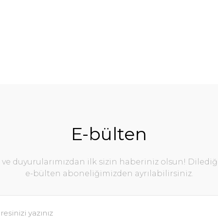
E-bülten
e duyurularımızdan ilk sizin haberiniz olsun! Diledi
e-bülten aboneliğimizden ayrılabilirsiniz.