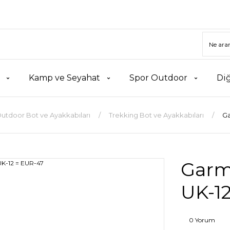
Kamp ve Seyahat
Spor Outdoor
Di
utdoor Bot ve Ayakkabıları
Trekking Bot ve Ayakkabıları
Ga
Garmo
UK-1
0 Yorum