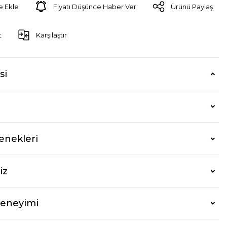
Fiyatı Düşünce Haber Ver
Ürünü Paylaş
t
Karşılaştır
si
enekleri
iz
Deneyimi