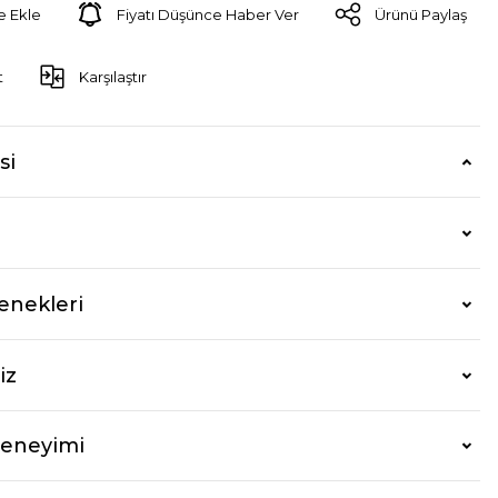
Fiyatı Düşünce Haber Ver
Ürünü Paylaş
t
Karşılaştır
si
enekleri
iz
Deneyimi