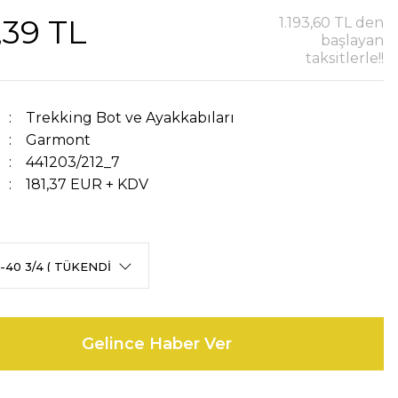
2,39 TL
1.193,60 TL den
başlayan
taksitlerle!!
Trekking Bot ve Ayakkabıları
Garmont
441203/212_7
181,37 EUR + KDV
Gelince Haber Ver