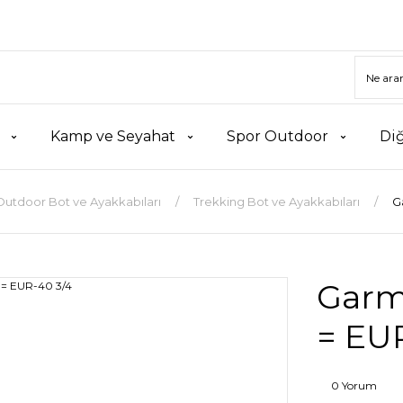
Kamp ve Seyahat
Spor Outdoor
Di
Outdoor Bot ve Ayakkabıları
Trekking Bot ve Ayakkabıları
G
Garm
= EU
0 Yorum