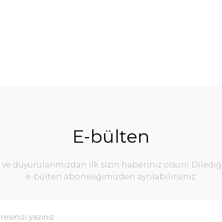
E-bülten
e duyurularımızdan ilk sizin haberiniz olsun! Diledi
e-bülten aboneliğimizden ayrılabilirsiniz.