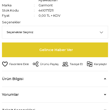
Ayakkabıları
Marka
Garmont
Stok Kodu
441077/211
Fiyat
0,00 TL + KDV
Seçenekler
Gelince Haber Ver
Ürünü Paylaş
Tavsiye Et
Karşılaştır
Ürün Bilgisi
Yorumlar