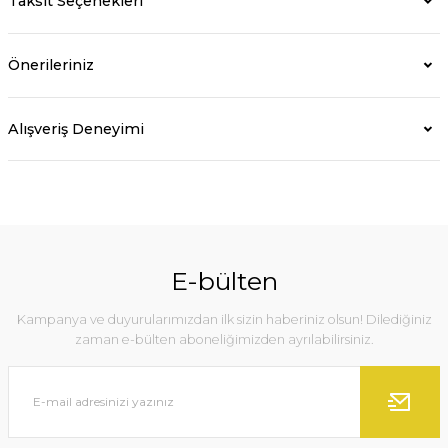
Taksit Seçenekleri
Önerileriniz
Alışveriş Deneyimi
E-bülten
Kampanya ve duyurularımızdan ilk sizin haberiniz olsun! Dilediğiniz
zaman e-bülten aboneliğimizden ayrılabilirsiniz.