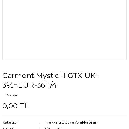
Garmont Mystic II GTX UK-
3½=EUR-36 1/4
0 Yorum
0,00 TL
Kategori
Trekking Bot ve Ayakkabıları
Marka
Garmont