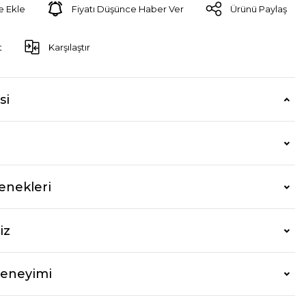
Fiyatı Düşünce Haber Ver
Ürünü Paylaş
t
Karşılaştır
si
enekleri
iz
Deneyimi