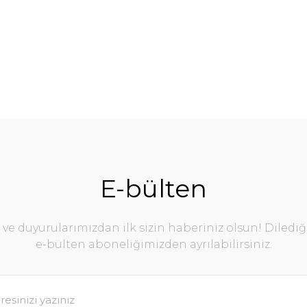
E-bülten
e duyurularımızdan ilk sizin haberiniz olsun! Diledi
e-bülten aboneliğimizden ayrılabilirsiniz.