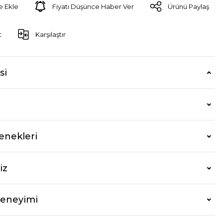
Fiyatı Düşünce Haber Ver
Ürünü Paylaş
t
Karşılaştır
si
enekleri
iz
Deneyimi