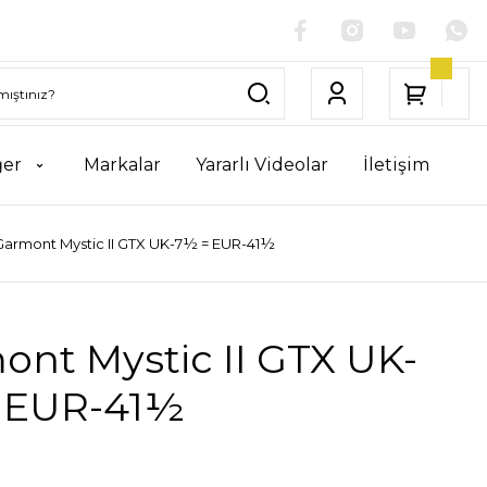
ğer
Markalar
Yararlı Videolar
İletişim
Garmont Mystic II GTX UK-7½ = EUR-41½
nt Mystic II GTX UK-
 EUR-41½