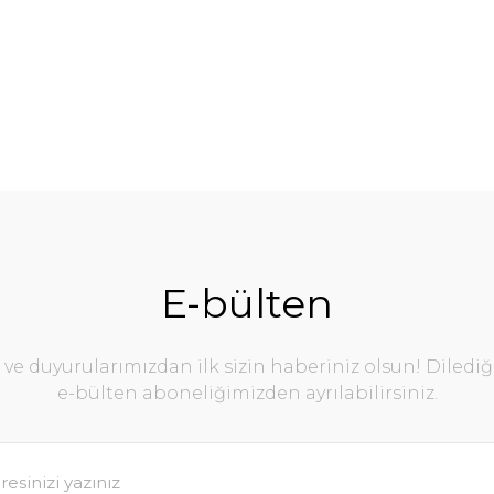
E-bülten
e duyurularımızdan ilk sizin haberiniz olsun! Diledi
e-bülten aboneliğimizden ayrılabilirsiniz.