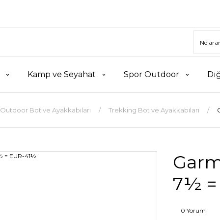
Kamp ve Seyahat
Spor Outdoor
Di
Outdoor Bot ve Ayakkabıları
Trekking Bot ve Ayakkabıları
Garmo
7½ =
0 Yorum