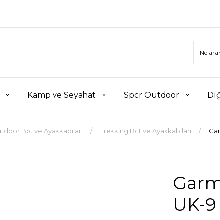
Kamp ve Seyahat
Spor Outdoor
Di
tdoor Bot ve Ayakkabıları
Trekking Bot ve Ayakkabıları
Gar
Garm
UK-9 