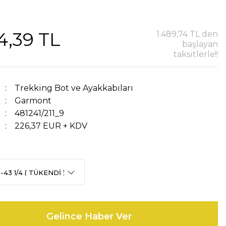
4,39 TL
1.489,74 TL den
başlayan
taksitlerle!!
Trekking Bot ve Ayakkabıları
Garmont
481241/211_9
226,37 EUR + KDV
Gelince Haber Ver