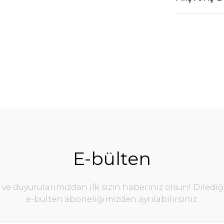
E-bülten
e duyurularımızdan ilk sizin haberiniz olsun! Diledi
e-bülten aboneliğimizden ayrılabilirsiniz.