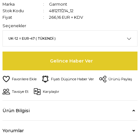
Marka
Garmont
Stok Kodu
481217/214_12
Fiyat
266,16 EUR + KDV
Seçenekler
Gelince Haber Ver
Fiyatı Düşünce Haber Ver
Ürünü Paylaş
Tavsiye Et
Karşılaştır
Ürün Bilgisi
Yorumlar