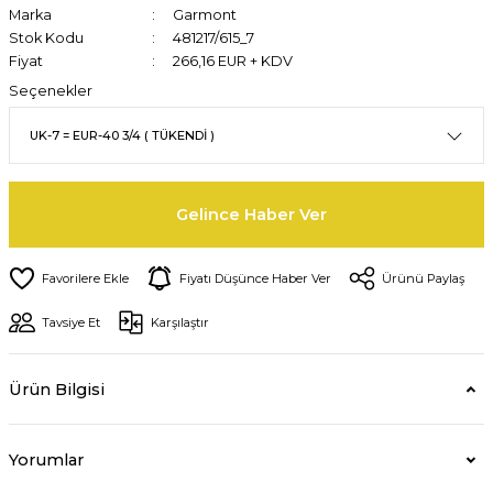
Marka
Garmont
Stok Kodu
481217/615_7
Fiyat
266,16 EUR + KDV
Seçenekler
Gelince Haber Ver
Fiyatı Düşünce Haber Ver
Ürünü Paylaş
Tavsiye Et
Karşılaştır
Ürün Bilgisi
Yorumlar