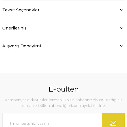
Taksit Seçenekleri
Önerileriniz
Alışveriş Deneyimi
E-bülten
Kampanya ve duyurularımızdan ilk sizin haberiniz olsun! Dilediğiniz
zaman e-bülten aboneliğimizden ayrılabilirsiniz.