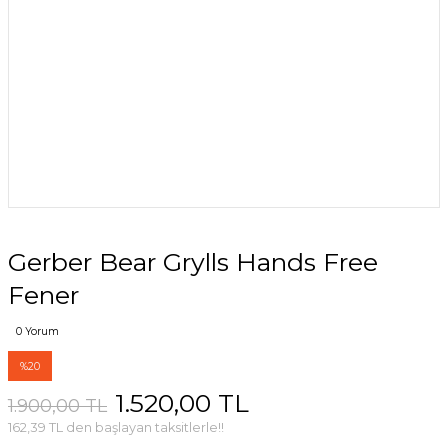
Gerber Bear Grylls Hands Free
Fener
0 Yorum
%20
1.520,00 TL
1.900,00 TL
162,39 TL den başlayan taksitlerle!!