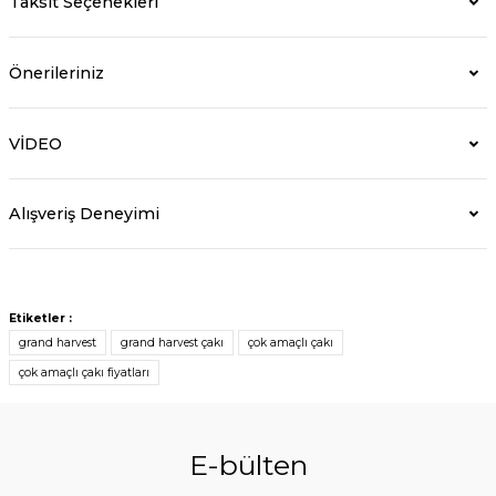
Taksit Seçenekleri
Önerileriniz
VİDEO
Alışveriş Deneyimi
Etiketler :
grand harvest
grand harvest çakı
çok amaçlı çakı
çok amaçlı çakı fiyatları
E-bülten