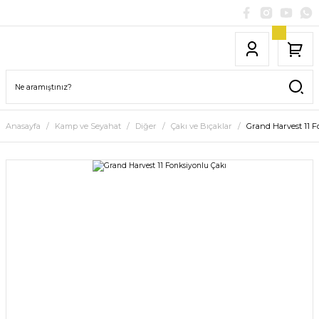
Anasayfa
Kamp ve Seyahat
Diğer
Çakı ve Bıçaklar
Grand Harvest 11 F