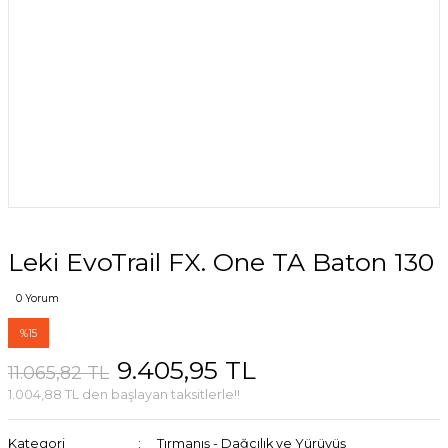
Leki EvoTrail FX. One TA Baton 130
0 Yorum
%15
9.405,95 TL
11.065,82 TL
1.004,88 TL den başlayan taksitlerle!!
Kategori
Tırmanış - Dağcılık ve Yürüyüş