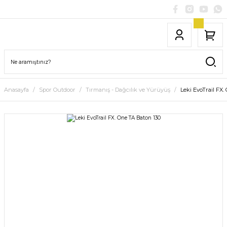
Anasayfa
Spor Outdoor
Tırmanış - Dağcılık ve Yürüyüş
Leki EvoTrail FX.