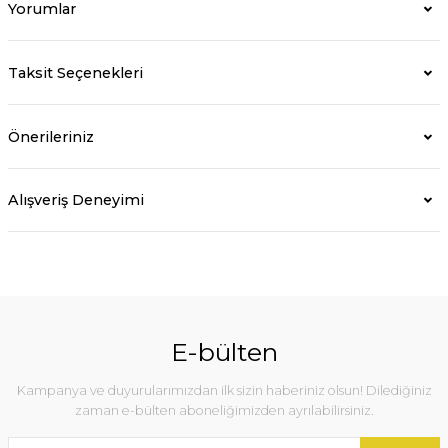
Yorumlar
Taksit Seçenekleri
Önerileriniz
Alışveriş Deneyimi
E-bülten
Kampanya ve duyurularımızdan ilk sizin haberiniz olsun! Dilediğiniz
zaman e-bülten aboneliğimizden ayrılabilirsiniz.