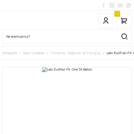
Anasayfa
Spor Outdoor
Tırmanış - Dağcılık ve Yürüyüş
Leki EvoTrail FX