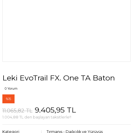
Leki EvoTrail FX. One TA Baton
0 Yorum
%15
9.405,95 TL
11.065,82 TL
1.004,88 TL den başlayan taksitlerle!!
Kategori
Tırmanış - Dağcılık ve Yürüyüş