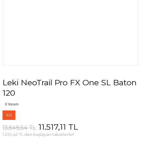
Leki NeoTrail Pro FX One SL Baton
120
0 Yorum
%15
11.517,11 TL
13.549,54 TL
1.230,42 TL den başlayan taksitlerle!!