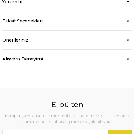
Yorumlar
Taksit Seçenekleri
Önerileriniz
Alışveriş Deneyimi
E-bülten
Kampanya ve duyurularımızdan ilk sizin haberiniz olsun! Dilediğiniz
zaman e-bülten aboneliğimizden ayrılabilirsiniz.