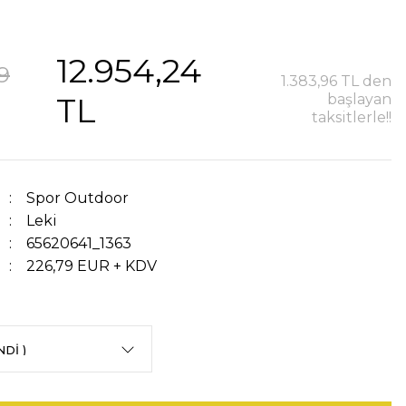
12.954,24
9
1.383,96 TL den
TL
başlayan
taksitlerle!!
Spor Outdoor
Leki
65620641_1363
226,79 EUR + KDV