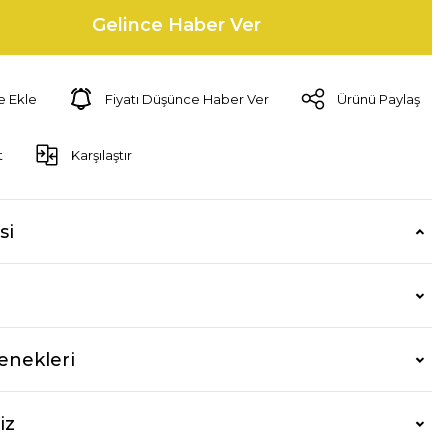
Gelince Haber Ver
Fiyatı Düşünce Haber Ver
Ürünü Paylaş
t
Karşılaştır
si
enekleri
iz