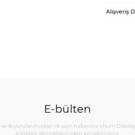
Alışveriş 
E-bülten
e duyurularımızdan ilk sizin haberiniz olsun! Diledi
e-bülten aboneliğimizden ayrılabilirsiniz.