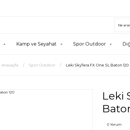
Kamp ve Seyahat
Spor Outdoor
Di
Anasayfa
Spor Outdoor
Leki SkyTera FX One SL Baton 120
Leki 
Bato
0 Yorum