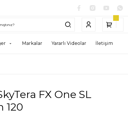
ğer
Markalar
Yararlı Videolar
İletişim
SkyTera FX One SL
n 120