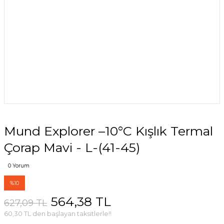
Mund Explorer –10°C Kışlık Termal
Çorap Mavi - L-(41-45)
0 Yorum
%10
564,38 TL
627,09 TL
60,30 TL den başlayan taksitlerle!!