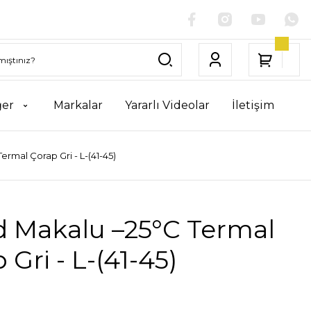
ğer
Markalar
Yararlı Videolar
İletişim
rmal Çorap Gri - L-(41-45)
 Makalu –25°C Termal
 Gri - L-(41-45)