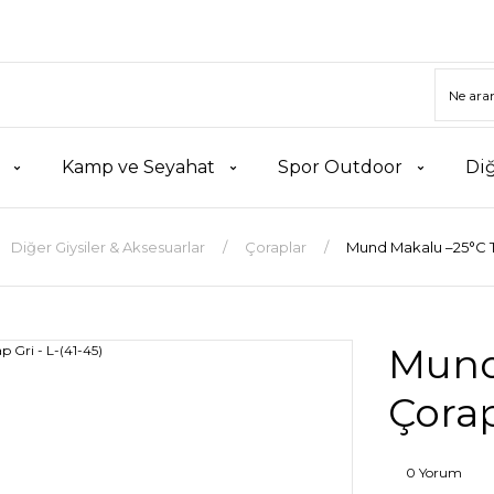
Kamp ve Seyahat
Spor Outdoor
Di
Diğer Giysiler & Aksesuarlar
Çoraplar
Mund Makalu –25°C Te
Mund
Çorap
0 Yorum