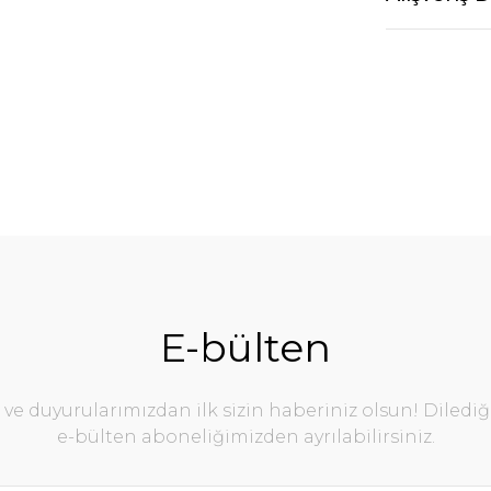
E-bülten
e duyurularımızdan ilk sizin haberiniz olsun! Diledi
e-bülten aboneliğimizden ayrılabilirsiniz.