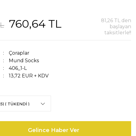
760,64 TL
81,26 TL den
TL
başlayan
taksitlerle!!
Çoraplar
Mund Socks
406_1-L
13,72 EUR + KDV
Gelince Haber Ver