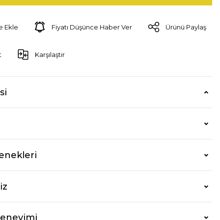
Fiyatı Düşünce Haber Ver
Ürünü Paylaş
t
Karşılaştır
si
enekleri
iz
Deneyimi