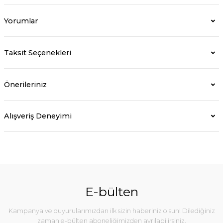
Yorumlar
Taksit Seçenekleri
Önerileriniz
Alışveriş Deneyimi
E-bülten
Kampanya ve duyurularımızdan ilk sizin haberiniz olsun! Dilediğiniz
zaman e-bülten aboneliğimizden ayrılabilirsiniz.