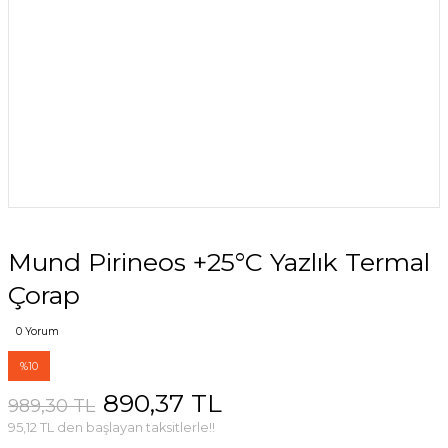
Mund Pirineos +25°C Yazlık Termal
Çorap
0 Yorum
%10
890,37 TL
989,30 TL
95,12 TL den başlayan taksitlerle!!