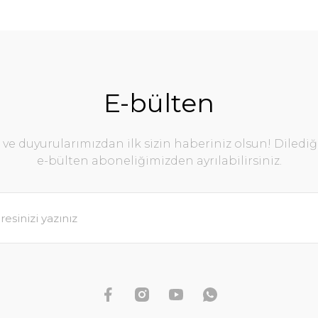
E-bülten
e duyurularımızdan ilk sizin haberiniz olsun! Diledi
e-bülten aboneliğimizden ayrılabilirsiniz.