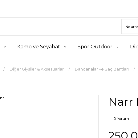
Kamp ve Seyahat
Spor Outdoor
Di
Diğer Giysiler & Aksesuarlar
Bandanalar ve Saç Bantları
Narr
0 Yorum
250,