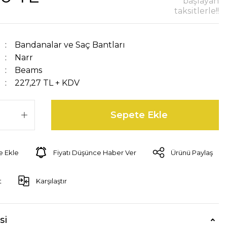
başlayan
taksitlerle!!
Bandanalar ve Saç Bantları
Narr
Beams
227,27 TL + KDV
Sepete Ekle
Fiyatı Düşünce Haber Ver
Ürünü Paylaş
t
Karşılaştır
si