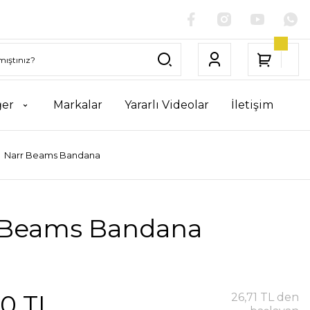
ğer
Markalar
Yararlı Videolar
İletişim
Narr Beams Bandana
 Beams Bandana
00 TL
26,71 TL den