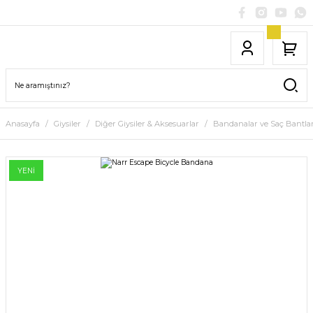
Anasayfa
Giysiler
Diğer Giysiler & Aksesuarlar
Bandanalar ve Saç Bantlar
YENİ