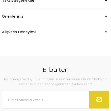
Taksit Seçenekleri
Önerileriniz
Alışveriş Deneyimi
E-bülten
Kampanya ve duyurularımızdan ilk sizin haberiniz olsun! Dilediğiniz
zaman e-bülten aboneliğimizden ayrılabilirsiniz.