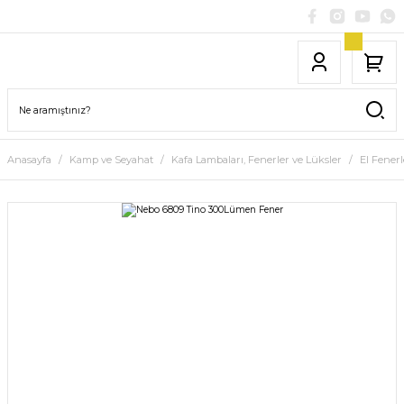
Anasayfa
Kamp ve Seyahat
Kafa Lambaları, Fenerler ve Lüksler
El Fenerl