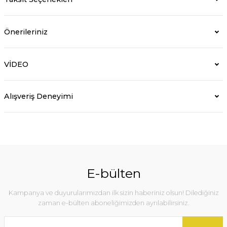
Önerileriniz
VİDEO
Alışveriş Deneyimi
E-bülten
Kampanya ve duyurularımızdan ilk sizin haberiniz olsun! Dilediğiniz
zaman e-bülten aboneliğimizden ayrılabilirsiniz.