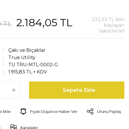
2.184,05 TL
233,33 TL den
0 TL
başlayan
taksitlerle!!
Çakı ve Bıçaklar
True Utility
TU TRU-MTL-0002-G
1.915,83 TL + KDV
Sepete Ekle
Fiyatı Düşünce Haber Ver
Ürünü Paylaş
t
Karşılaştır