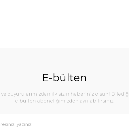
E-bülten
e duyurularımızdan ilk sizin haberiniz olsun! Diledi
e-bülten aboneliğimizden ayrılabilirsiniz.