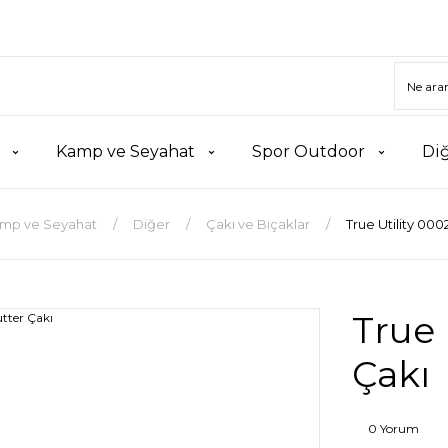
Kamp ve Seyahat
Spor Outdoor
Di
mp ve Seyahat
Diğer
Çakı ve Bıçaklar
True Utility 000
True 
Çakı
0 Yorum