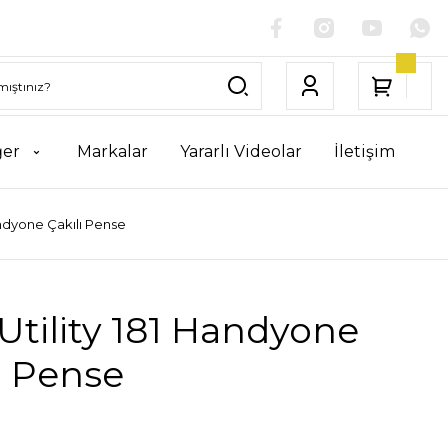
ğer
Markalar
Yararlı Videolar
İletişim
andyone Çakılı Pense
Utility 181 Handyone
ı Pense