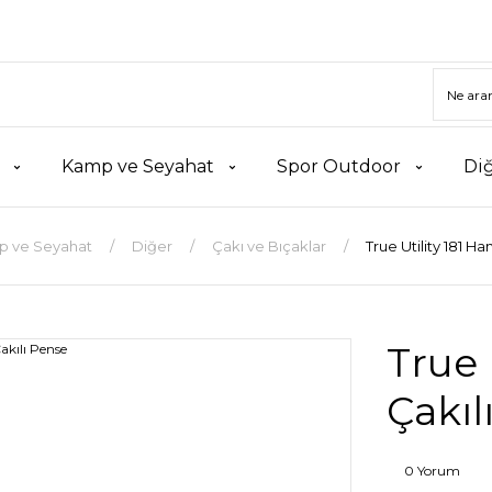
Kamp ve Seyahat
Spor Outdoor
Di
 ve Seyahat
Diğer
Çakı ve Bıçaklar
True Utility 181 H
True 
Çakıl
0 Yorum