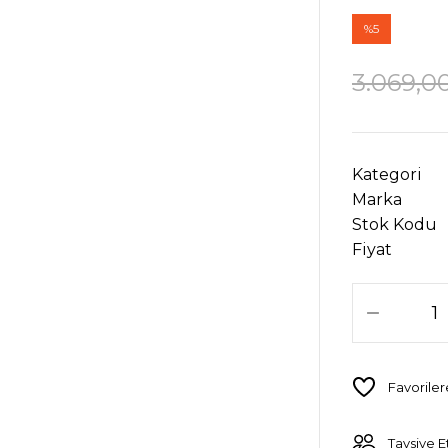
%5
3.069,0
Kategori
Marka
Stok Kodu
Fiyat
Tavsiye E