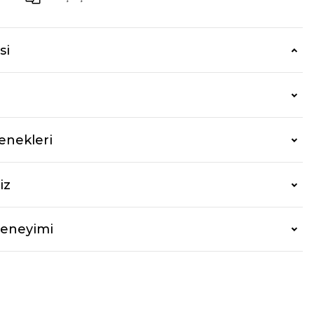
si
enekleri
iz
Deneyimi