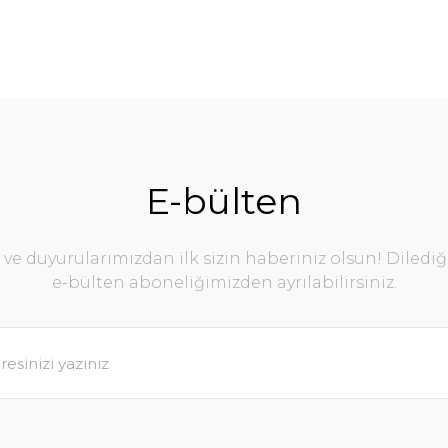
E-bülten
e duyurularımızdan ilk sizin haberiniz olsun! Diledi
e-bülten aboneliğimizden ayrılabilirsiniz.