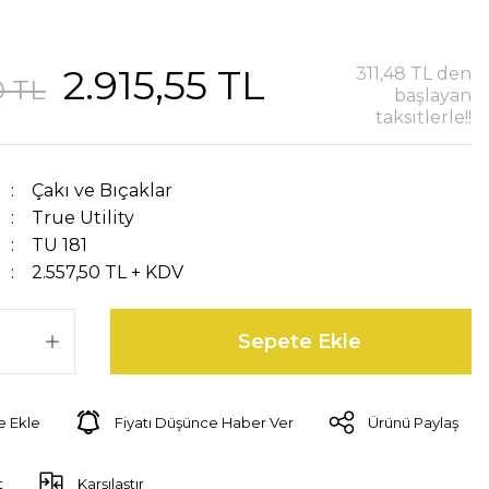
2.915,55 TL
311,48 TL den
0 TL
başlayan
taksitlerle!!
Çakı ve Bıçaklar
True Utility
TU 181
2.557,50 TL + KDV
Sepete Ekle
Fiyatı Düşünce Haber Ver
Ürünü Paylaş
t
Karşılaştır