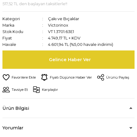
517,52 TL den başlayan taksitlerle!!
Kategori
Çakı ve Bıçaklar
Marka
Victorinox
Stok Kodu
VT 1.3701.63E1
Fiyat
4.749,17 TL + KDV
Havale
4.601,94 TL (%5,00 havale indirimi)
Gelince Haber Ver
Fiyatı Düşünce Haber Ver
Ürünü Paylaş
Tavsiye Et
Karşılaştır
Ürün Bilgisi
Yorumlar