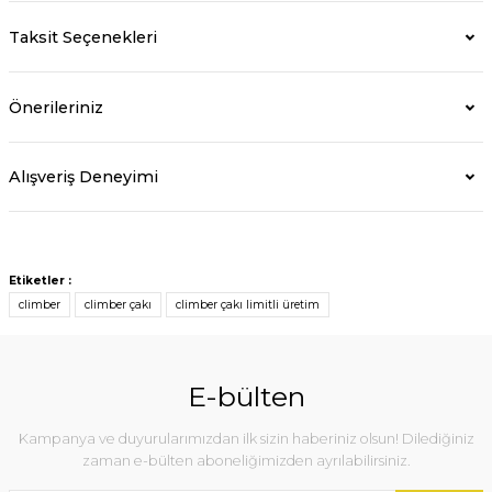
Taksit Seçenekleri
Önerileriniz
Alışveriş Deneyimi
Etiketler :
climber
climber çakı
climber çakı limitli üretim
E-bülten
Kampanya ve duyurularımızdan ilk sizin haberiniz olsun! Dilediğiniz
zaman e-bülten aboneliğimizden ayrılabilirsiniz.