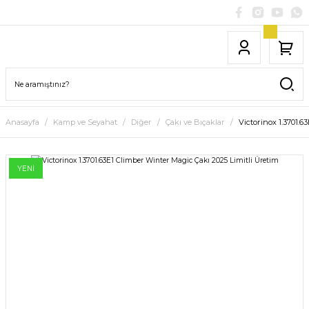
Anasayfa
Kamp ve Seyahat
Diğer
Çakı ve Bıçaklar
Victorinox 1.3701.6
YENİ