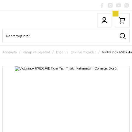
Anasayfa
Kamp ve Seyahat
Diğer
Çakı ve Bıçaklar
Victorinox 6.7836.F