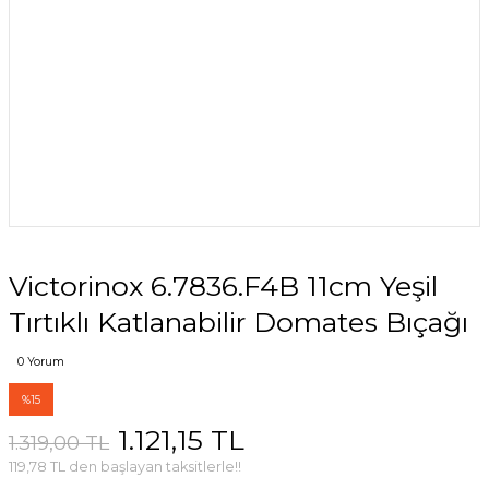
Victorinox 6.7836.F4B 11cm Yeşil
Tırtıklı Katlanabilir Domates Bıçağı
0 Yorum
%15
1.121,15 TL
1.319,00 TL
119,78 TL den başlayan taksitlerle!!