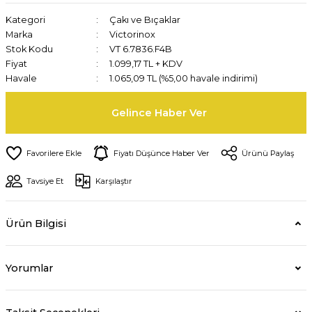
Kategori
Çakı ve Bıçaklar
Marka
Victorinox
Stok Kodu
VT 6.7836.F4B
Fiyat
1.099,17 TL + KDV
Havale
1.065,09 TL (%5,00 havale indirimi)
Gelince Haber Ver
Fiyatı Düşünce Haber Ver
Ürünü Paylaş
Tavsiye Et
Karşılaştır
Ürün Bilgisi
Yorumlar