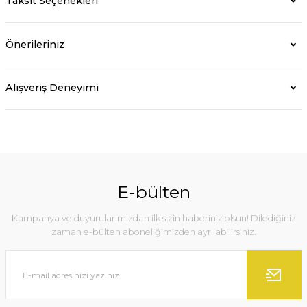
Taksit Seçenekleri
Önerileriniz
Alışveriş Deneyimi
E-bülten
Kampanya ve duyurularımızdan ilk sizin haberiniz olsun! Dilediğiniz
zaman e-bülten aboneliğimizden ayrılabilirsiniz.