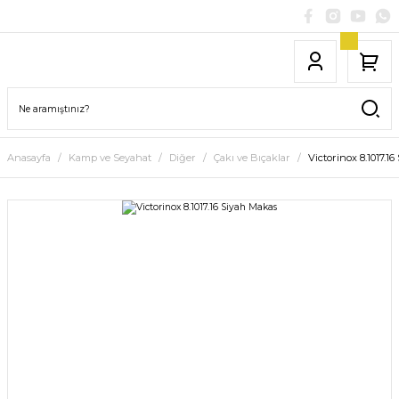
Anasayfa
Kamp ve Seyahat
Diğer
Çakı ve Bıçaklar
Victorinox 8.1017.1