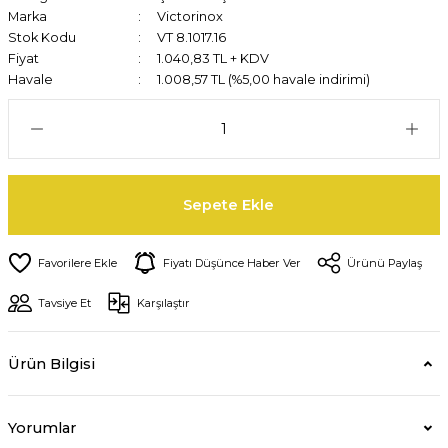
Marka
Victorinox
Stok Kodu
VT 8.1017.16
Fiyat
1.040,83 TL + KDV
Havale
1.008,57 TL (%5,00 havale indirimi)
Sepete Ekle
Fiyatı Düşünce Haber Ver
Ürünü Paylaş
Tavsiye Et
Karşılaştır
Ürün Bilgisi
Yorumlar