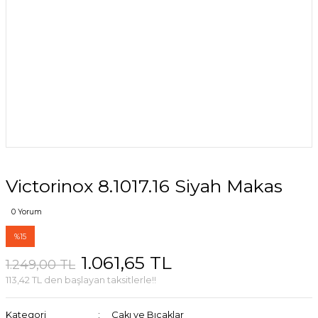
Victorinox 8.1017.16 Siyah Makas
0 Yorum
%15
1.061,65 TL
1.249,00 TL
113,42 TL den başlayan taksitlerle!!
Kategori
Çakı ve Bıçaklar