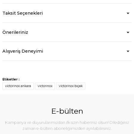
Taksit Seçenekleri
Önerileriniz
Alışveriş Deneyimi
Etiketler :
victorinox ankara
victorinox
victorinox bıçak
E-bülten
Kampanya ve duyurularımızdan ilk sizin haberiniz olsun! Dilediğiniz
zaman e-bülten aboneliğimizden ayrılabilirsiniz.