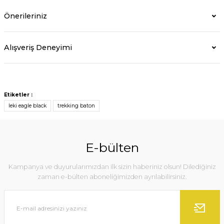
Önerileriniz
Alışveriş Deneyimi
Etiketler :
leki eagle black
trekking baton
E-bülten
Kampanya ve duyurularımızdan ilk sizin haberiniz olsun! Dilediğiniz
zaman e-bülten aboneliğimizden ayrılabilirsiniz.